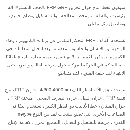
سيكون لخط إنتاج خزان تخزين FRP GRP بالحجم المشترك آلة
رئيسية ، وآلة لف ، ومحطة معالجة ، وآلة تشكيل ونظام تجميع ،
وتفاصيل مثل ما يلي:
تستخدم آلة لف FRP التحكم التلقائي في برنامج الكمبيوتر ، وهذه
الواجهة بين الإنسان والحاسوب معقولة ، بعد إدخال المعلمات في
الكمبيوتر ، يمكن للكمبيوتر الانتهاء من تصميم معلمة المنتج تلقائيًا
، ثم التحكم في الحركة المركبة حول سرعة القالب والعربة حتى
الانتهاء لف حلقة المنتج ، لف متقاطع.
تستخدم هذه الآلة لقطر اللف Φ600-4000mm ، خزان FRP ، برج
تنقية FRP ، خزان النقل ، خزان الصرف الصحي ، مدخنة FRP ،
خزان الميثان ، خط الأنابيب ذو القطر الكبير ، تستخدم أيضًا في
الصناعات الأخرى التي تصنع منتجات لف من النوع linetype.
القدرة ، مريحة للتشغيل والتعديل ، التجميع المرن ، كفاءة الإنتاج