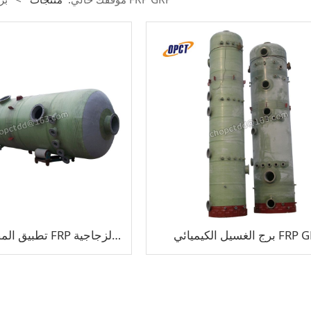
يل الكيميائي FRP GRP
تطبيق المصنع الكيميائي FRP ممتص / جهاز تنظيف من الألياف الزجاجية