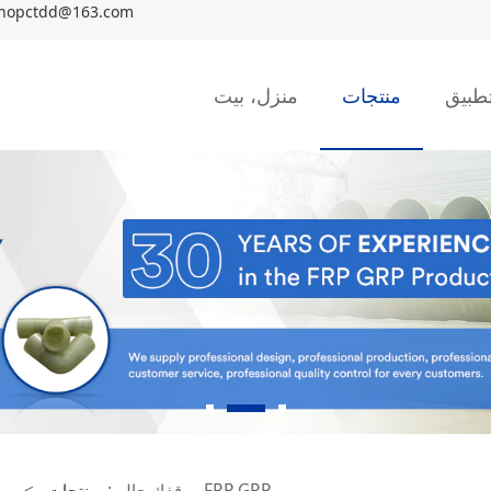
hopctdd@163.com
طبيق
منتجات
منزل، بيت
برج الامتصاص FRP GRP
موقفك حالي:
منتجات
>